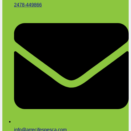
2478-449866
info@arrecifespesca.com