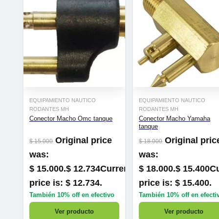
EQUIPAMIENTO NAUTICO
EQUIPAMIENTO NAUTICO
RODANTES MH
RODANTES MH
Conector Macho Omc tanque
Conector Macho Yamaha
tanque
Original price
Original pric
$
15.000
$
18.000
was:
was:
$ 15.000.
$
12.734
Current
$ 18.000.
$
15.400
Cu
price is: $ 12.734.
price is: $ 15.400.
También
10% off
en efectivo
También
10% off
en efecti
Ver producto
Ver producto