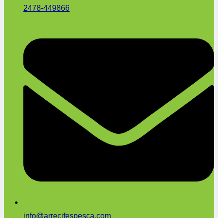
2478-449866
info@arrecifespesca.com