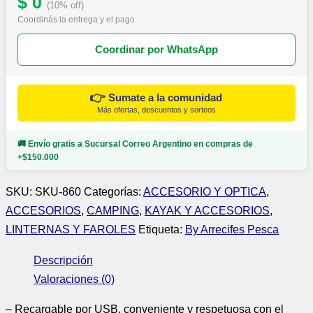
$ 0
(10% off)
Coordinás la entrega y el pago
Coordinar por WhatsApp
👉
Sumate a la comunidad
Más ofertas, descuentos y sorteos
🚚 Envío gratis a Sucursal Correo Argentino en compras de
+$150.000
SKU:
SKU-860
Categorías:
ACCESORIO Y OPTICA
,
ACCESORIOS
,
CAMPING
,
KAYAK Y ACCESORIOS
,
LINTERNAS Y FAROLES
Etiqueta:
By Arrecifes Pesca
Descripción
Valoraciones (0)
– Recargable por USB, conveniente y respetuosa con el