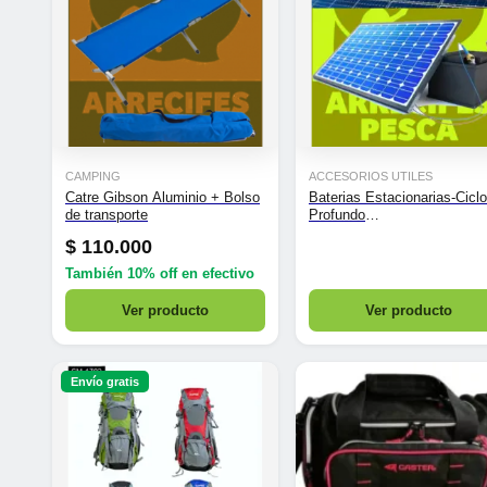
CAMPING
ACCESORIOS UTILES
Catre Gibson Aluminio + Bolso
Baterias Estacionarias-Ciclo
de transporte
Profundo
Solar/Nautica/Motorhome
$
110.000
También
10% off
en efectivo
Ver producto
Ver producto
Envío gratis