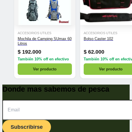
ACCESORIOS UTILES
ACCESORIOS UTILES
Mochila de Camping SUmax 60
Bolso Caster 102
Litros
$
192.000
$
62.000
También
10% off
en efectivo
También
10% off
en efecti
Ver producto
Ver producto
Donde mas sabemos de pesca
Subscribirse