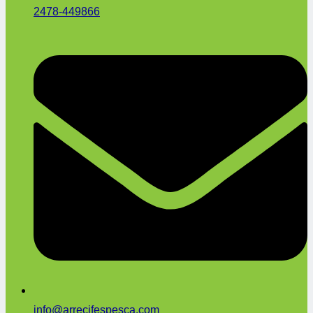
2478-449866
info@arrecifespesca.com