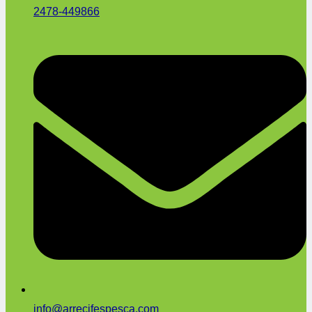
2478-449866
info@arrecifespesca.com