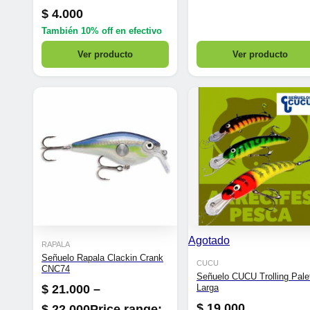
$
4.000
También
10% off
en efectivo
Ver producto
Ver producto
Agotado
RAPALA
Señuelo Rapala Clackin Crank
CUCU
CNC74
Señuelo CUCU Trolling Pale
$
21.000
–
Larga
$
19.000
$
22.000
Price range: