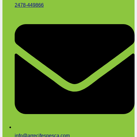
2478-449866
info@arrecifespesca.com