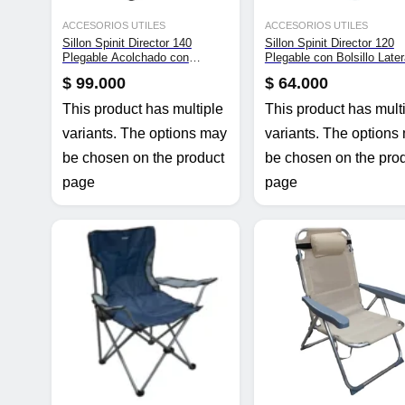
ACCESORIOS UTILES
ACCESORIOS UTILES
Sillon Spinit Director 140
Sillon Spinit Director 120
Plegable Acolchado con
Plegable con Bolsillo Later
Portavaso
$
99.000
$
64.000
This product has multiple
This product has mult
variants. The options may
variants. The options
be chosen on the product
be chosen on the pro
page
page