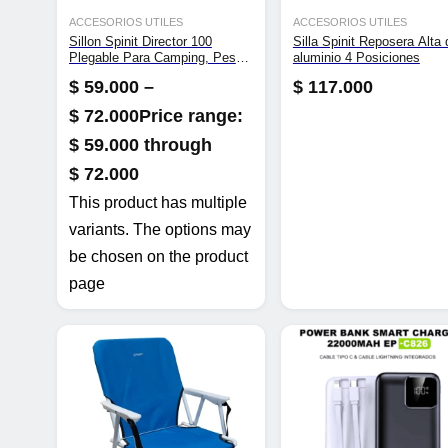
ACCESORIOS UTILES
ACCESORIOS UTILES
Sillon Spinit Director 100
Silla Spinit Reposera Alta 
Plegable Para Camping, Pesca
aluminio 4 Posiciones
y Playa
$
59.000
–
$
117.000
$
72.000
Price range:
$ 59.000 through
$ 72.000
This product has multiple
variants. The options may
be chosen on the product
page