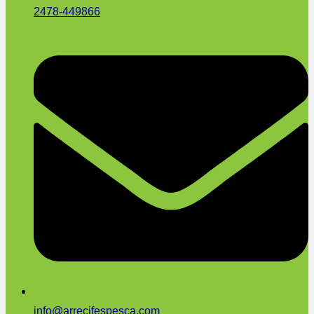
2478-449866
info@arrecifespesca.com