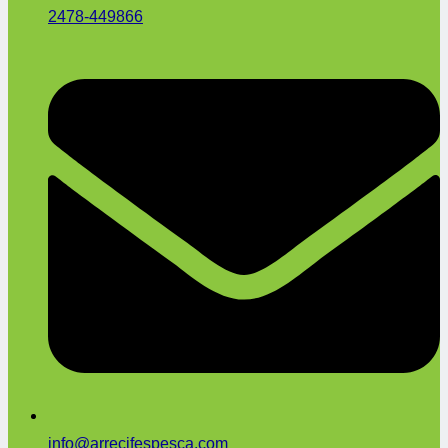
2478-449866
info@arrecifespesca.com