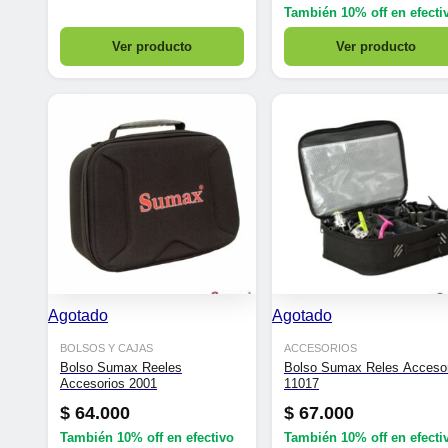
También
10% off
en efecti
Ver producto
Ver producto
Agotado
Agotado
BOLSOS Y CAJAS
ACCESORIOS
Bolso Sumax Reeles
Bolso Sumax Reles Acceso
Accesorios 2001
11017
$
64.000
$
67.000
También
10% off
en efectivo
También
10% off
en efecti