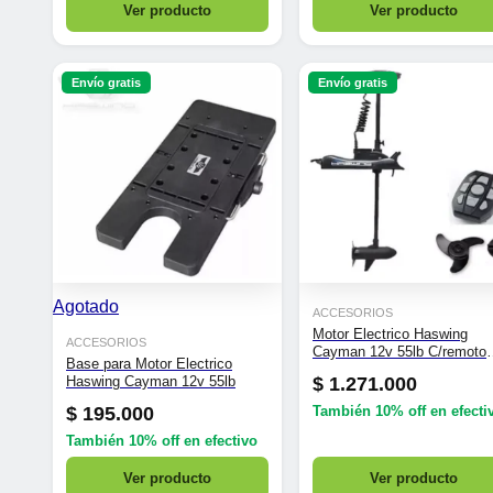
Ver producto
Ver producto
Envío gratis
Envío gratis
Agotado
ACCESORIOS
Motor Electrico Haswing
ACCESORIOS
Cayman 12v 55lb C/remoto
Base para Motor Electrico
Base Incluida
$
1.271.000
Haswing Cayman 12v 55lb
$
195.000
También
10% off
en efecti
También
10% off
en efectivo
Ver producto
Ver producto