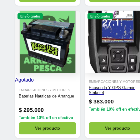
Envío gratis
Envío gratis
Agotado
EMBARCACIONES Y MOTORES
Ecosonda Y GPS Garmin
EMBARCACIONES Y MOTORES
Striker 4
Baterias Nauticas de Arranque
$
383.000
$
295.000
También
10% off
en efecti
También
10% off
en efectivo
Ver producto
Ver producto