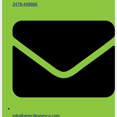
2478-449866
info@arrecifespesca.com