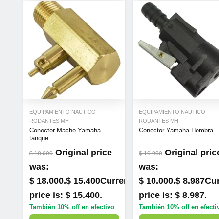
EQUIPAMIENTO NAUTICO
EQUIPAMIENTO NAUTICO
RODANTES MH
RODANTES MH
Conector Macho Yamaha
Conector Yamaha Hembra
tanque
Original price
Original pric
$
18.000
$
10.000
was:
was:
$ 18.000.
$
15.400
Current
$ 10.000.
$
8.987
Cur
price is: $ 15.400.
price is: $ 8.987.
También
10% off
en efectivo
También
10% off
en efecti