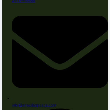
2478-449866
info@arrecifespesca.com